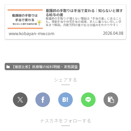
看護師の手取りは手当で変わる｜知らないと損す
る給与の差
看護師の手取りが増えない理由は「手当の差」にあること
も。夜勤手当や住宅手当の相場、求人に載らない珍しい手
当まで解説。月数万円の差が出る仕組みをわかりやすく紹
介します
2026.04.08
www.kobayan-mw.com
【徹底比較】医療職の給料明細・実態調査
シェアする
ナスカネをフォローする