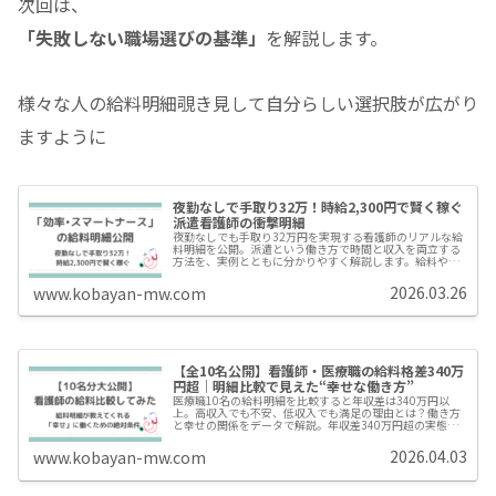
次回は、
「失敗しない職場選びの基準」
を解説します。
様々な人の給料明細覗き見して自分らしい選択肢が広がり
ますように
夜勤なしで手取り32万！時給2,300円で賢く稼ぐ
派遣看護師の衝撃明細
夜勤なしでも手取り32万円を実現する看護師のリアルな給
料明細を公開。派遣という働き方で時間と収入を両立する
方法を、実例とともに分かりやすく解説します。給料や働
き方に悩む看護師必見。
2026.03.26
www.kobayan-mw.com
【全10名公開】看護師・医療職の給料格差340万
円超｜明細比較で見えた“幸せな働き方”
医療職10名の給料明細を比較すると年収差は340万円以
上。高収入でも不安、低収入でも満足の理由とは？働き方
と幸せの関係をデータで解説。年収差340万円超の実態か
ら、「収入」と「働きやすさ」の関係を現役医療従事者が
解説します
2026.04.03
www.kobayan-mw.com