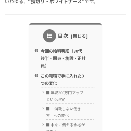
いわゆる、
“損切り・ホワイトナース”
です。
目次
今回の給料明細（30代
後半・関東・施設・正社
員）
この転職で手に入れた3
つの変化
■ 年収200万円アップ
という現実
■ 「消耗しない働き
方」への変化
■ 未来に備える余裕が