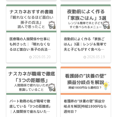
医療職の人間関係や仕事に
夜勤前によく作る「家族ご
も刺さった｜『眠れなくな
はん」3選｜レンジ＆簡単で
るほど面白い 孫子の兵法』
夫と子どもがすぐ食べられ
を読んで思ったこと
るメニュー
2026.05.20
2026.05.19
パート勤務の私が職場で徹
看護師の“扶養の壁”損益分
底している「3つの距離感」
岐点を解説|時給1800円なら
｜人間関係で疲れないため
週何日？
に意識していること