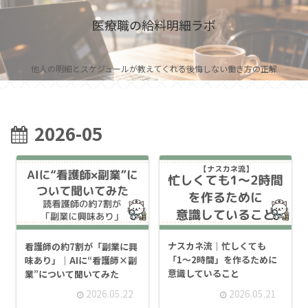
医療職の給料明細ラボ
他人の明細とスケジュールが教えてくれる後悔しない働き方の正解
2026-05
ナスカネ流｜忙しくても
看護師の約7割が「副業に興
「1〜2時間」を作るために
味あり」｜AIに“看護師×副
意識していること
業”について聞いてみた
2026.05.22
2026.05.21