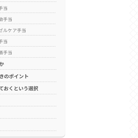
手当
動手当
ゼルケア手当
手当
価手当
か
きのポイント
ておくという選択