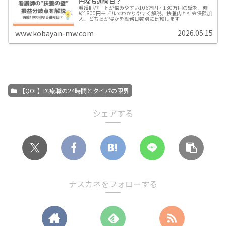
円なら週何日？
看護師パートが悩みやすい106万円・130万円の壁を、時
給1800円モデルでわかりやすく解説。扶養内と社会保険加
入、どちらが得かを勤務日数別に比較します
2026.05.15
www.kobayan-mw.com
【QOL】医療職の24時間とタイパの限界
シェアする
ナスカネをフォローする