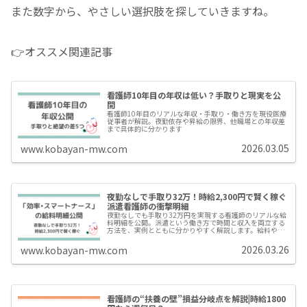
また数字から、やさしい選択肢を探していきますね。
👉オススメ関連記事
看護師10年目の年収は低い？手取りと現実を公
開
看護師10年目のリアルな年収・手取り・働き方を現役医療
従事者が解説。夜勤依存や昇給の限界、他職場との年収差
まで具体的に分かります
2026.03.05
www.kobayan-mw.com
夜勤なしで手取り32万！時給2,300円で賢く稼ぐ
派遣看護師の衝撃明細
夜勤なしでも手取り32万円を実現する看護師のリアルな給
料明細を公開。派遣という働き方で時間と収入を両立する
方法を、実例とともに分かりやすく解説します。給料や働
き方に悩む看護師必見。
2026.03.26
www.kobayan-mw.com
看護師の“扶養の壁”損益分岐点を解説|時給1800