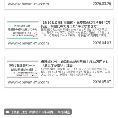
2026.03.26
www.kobayan-mw.com
【全10名公開】看護師・医療職の給料格差340万
円超｜明細比較で見えた“幸せな働き方”
医療職10名の給料明細を比較すると年収差は340万円以
上。高収入でも不安、低収入でも満足の理由とは？働き方
と幸せの関係をデータで解説。年収差340万円超の実態か
ら、「収入」と「働きやすさ」の関係を現役医療従事者が
解説します
2026.04.03
www.kobayan-mw.com
看護師50代・非常勤の給料明細｜月13万円でも
「満足度が高い」理由
50代看護師・非常勤（パート）のリアルな給料明細を公
開。月収約13万円でも満足度が高い理由とは？働き方と収
入のバランス、無理なく続ける選択を解説。
2026.05.07
www.kobayan-mw.com
【徹底比較】医療職の給料明細・実態調査