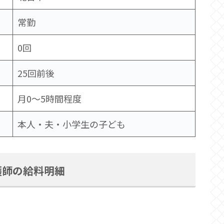
常勤
0回
25回前後
月0〜5時間程度
本人・夫・小学生の子ども
護師の給料明細