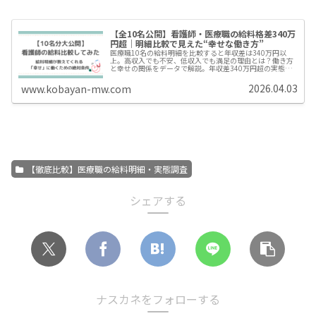
【全10名公開】看護師・医療職の給料格差340万
円超｜明細比較で見えた“幸せな働き方”
医療職10名の給料明細を比較すると年収差は340万円以
上。高収入でも不安、低収入でも満足の理由とは？働き方
と幸せの関係をデータで解説。年収差340万円超の実態か
ら、「収入」と「働きやすさ」の関係を現役医療従事者が
解説します
2026.04.03
www.kobayan-mw.com
【徹底比較】医療職の給料明細・実態調査
シェアする
ナスカネをフォローする