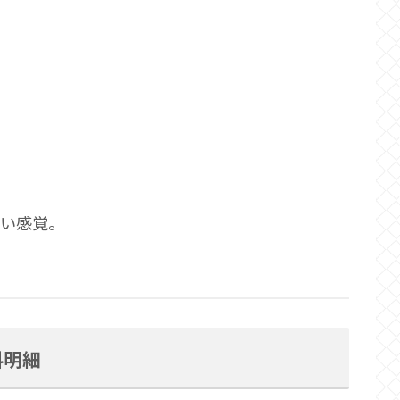
ない感覚。
料明細