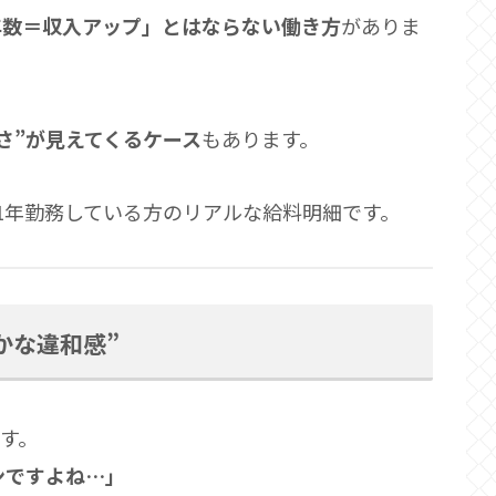
年数＝収入アップ」とはならない働き方
がありま
さ”が見えてくるケース
もあります。
1年勤務している方のリアルな給料明細です。
かな違和感”
す。
ンですよね…」