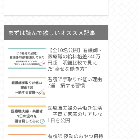
まずは読んで欲しいオススメ記事
【全10名公開】看護師・
医療職の給料格差340万
円超｜明細比較で見え
た“幸せな働き方”
看護師手取りが低い理由
7選｜損する習慣
医療職夫婦の共働き生活
｜子育て家庭のリアルな
1日を公開
看護師 夜勤のおやつ何持