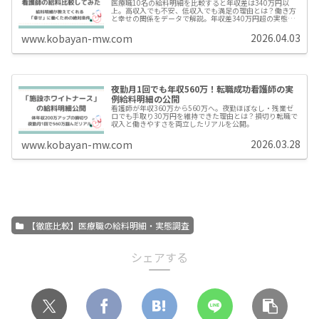
医療職10名の給料明細を比較すると年収差は340万円以
上。高収入でも不安、低収入でも満足の理由とは？働き方
と幸せの関係をデータで解説。年収差340万円超の実態か
ら、「収入」と「働きやすさ」の関係を現役医療従事者が
解説します
2026.04.03
www.kobayan-mw.com
夜勤月1回でも年収560万！転職成功看護師の実
例給料明細の公開
看護師が年収360万から560万へ。夜勤ほぼなし・残業ゼ
ロでも手取り30万円を維持できた理由とは？損切り転職で
収入と働きやすさを両立したリアルを公開。
2026.03.28
www.kobayan-mw.com
【徹底比較】医療職の給料明細・実態調査
シェアする